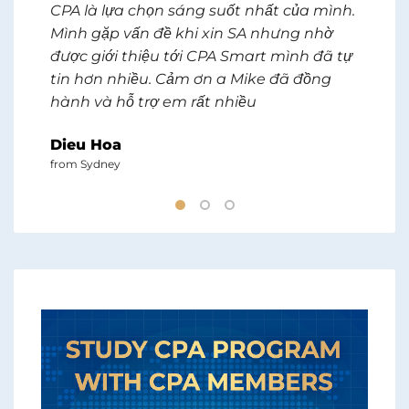
CPA là lựa chọn sáng suốt nhất của mình.
HI
Mình gặp vấn đề khi xin SA nhưng nhờ
cá
được giới thiệu tới CPA Smart mình đã tự
Fo
ức
tin hơn nhiều. Cảm ơn a Mike đã đồng
SM
hó
hành và hỗ trợ em rất nhiều
nội
PA
hiệ
Dieu Hoa
như
an
from Sydney
nh
cá
CPA
St
 3
vẫ
 1
mấy
áng
nh
1-1
đượ
ics
th
ất
tr
Mik
g
giả