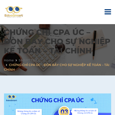
CHỨNG CHỈ CPA ÚC –
ĐÒN BẨY CHO SỰ NGHIỆP
KẾ TOÁN – TÀI CHÍNH
Home
SMART Tips
CHỨNG CHỈ CPA ÚC – ĐÒN BẨY CHO SỰ NGHIỆP KẾ TOÁN – TÀI
CHÍNH