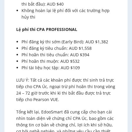
thi bắt đầu): AUD $40
Không hoàn lại lệ phí đối với các trường hợp
hủy thi
Lệ phí thi CPA PROFESSIONAL
Phí đăng ký thi sớm (Early Bird): AUD $1,382
Phí đăng ký tiêu chuẩn: AUD $1,558
Phí hoãn thi tiêu chuẩn: AUD $394
Phí hoãn thi muộn: AUD $532
Phí tài liệu học tập: AUD $109
LƯU Ý: Tất cả các khoản phí được thí sinh trả trực
tiếp cho CPA Úc, ngoại trừ phí hoãn thi trong vòng
24 – 72 giờ trước khi kì thi bắt đầu được trả trực
tiếp cho Pearson VUE.
Tổng kết lại, EdooSmart đã cung cấp cho bạn cái
nhìn toàn diện về chứng chỉ CPA Úc, bao gồm các
thông tin cơ bản về chứng chỉ, lợi ích khi sở hữu,
cơ hội nghề nghiệp, và những yêu cầu cần thiết