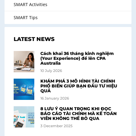
SMART Activities
SMART Tips
LATEST NEWS
Cách khai 36 tháng kinh nghiệm
(Your Experience) để lên CPA
Australia
10 July 2026
KHÁM PHÁ 3 MÔ HÌNH TÀI CHÍNH
PHỔ BIẾN GIÚP BẠN ĐẦU TƯ HIỆU
QUẢ
16 January 2026
8 LƯU Ý QUAN TRỌNG KHI ĐỌC
BÁO CÁO TÀI CHÍNH MÀ KẾ TOÁN
VIÊN KHÔNG THỂ BỎ QUA
3 December 2025